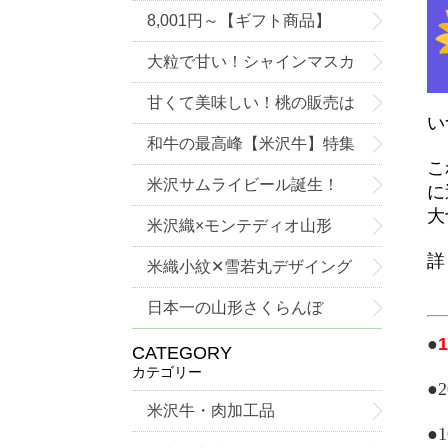
8,001円～【ギフト商品】
大粒で甘い！シャインマスカ
ットご予約承り中！
甘くて美味しい！桃の販売は
い
じめました！
和牛の最高峰【米沢牛】特集
こ
米沢サムライビール誕生！
に
大
米沢織×モンテディオ山形
詳
米織小紋✕雪若丸デザイング
ッズ
日本一の山形さくらんぼ
●
CATEGORY
カテゴリー
●
米沢牛・肉加工品
●