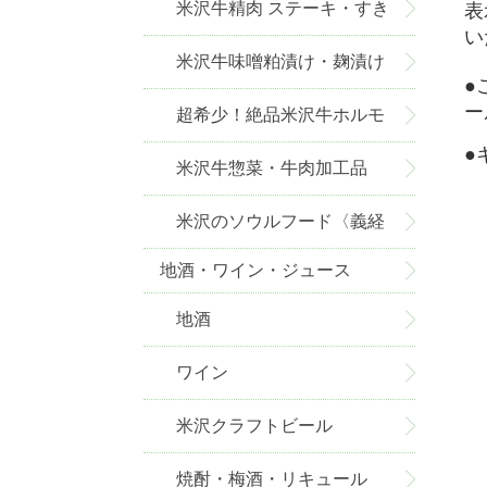
米沢牛精肉 ステーキ・すき
表
い
焼き・しゃぶしゃぶ・焼肉
米沢牛味噌粕漬け・麹漬け
●
ー
超希少！絶品米沢牛ホルモ
●
ン
米沢牛惣菜・牛肉加工品
米沢のソウルフード〈義経
地酒・ワイン・ジュース
焼〉
地酒
ワイン
米沢クラフトビール
焼酎・梅酒・リキュール