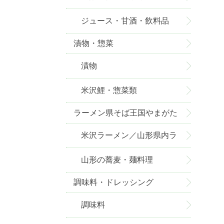
ジュース・甘酒・飲料品
漬物・惣菜
漬物
米沢鯉・惣菜類
ラーメン県そば王国やまがた
米沢ラーメン／山形県内ラ
ーメン
山形の蕎麦・麺料理
調味料・ドレッシング
調味料