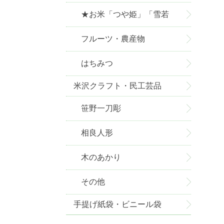
★お米「つや姫」「雪若
丸」お取り寄せ★
フルーツ・農産物
はちみつ
米沢クラフト・民工芸品
笹野一刀彫
相良人形
木のあかり
その他
手提げ紙袋・ビニール袋