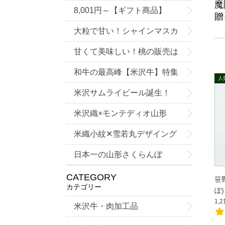
魔
8,001円～【ギフト商品】
贈
大粒で甘い！シャインマスカ
ットご予約承り中！
甘くて美味しい！桃の販売は
じめました！
和牛の最高峰【米沢牛】特集
米沢サムライビール誕生！
米沢織×モンテディオ山形
米織小紋✕雪若丸デザイング
ッズ
日本一の山形さくらんぼ
CATEGORY
笹
カテゴリー
ぽ)
1,
米沢牛・肉加工品