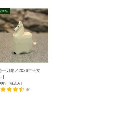
野一刀彫／2026年干支
午】
100円
（税込み）
8件