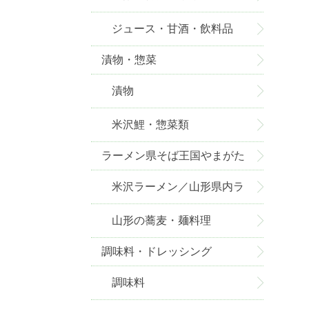
ジュース・甘酒・飲料品
漬物・惣菜
漬物
米沢鯉・惣菜類
ラーメン県そば王国やまがた
米沢ラーメン／山形県内ラ
ーメン
山形の蕎麦・麺料理
調味料・ドレッシング
調味料