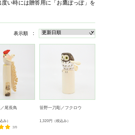
出度い時には贈答用に「お鷹ぽっぽ」を
表示順 :
彫／尾長鳥
笹野一刀彫／フクロウ
込み）
1,320円
（税込み）
3件