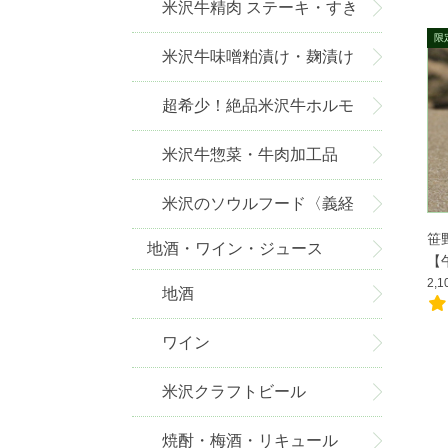
米沢牛精肉 ステーキ・すき
焼き・しゃぶしゃぶ・焼肉
米沢牛味噌粕漬け・麹漬け
超希少！絶品米沢牛ホルモ
ン
米沢牛惣菜・牛肉加工品
米沢のソウルフード〈義経
笹
地酒・ワイン・ジュース
焼〉
【
2,
地酒
ワイン
米沢クラフトビール
焼酎・梅酒・リキュール