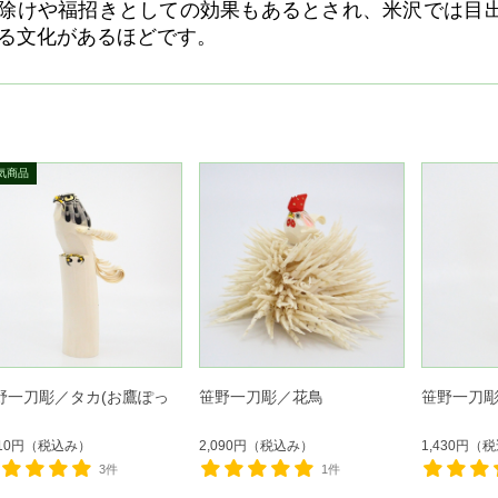
除けや福招きとしての効果もあるとされ、米沢では目
る文化があるほどです。
野一刀彫／タカ(お鷹ぽっ
笹野一刀彫／花鳥
笹野一刀
210円
（税込み）
2,090円
（税込み）
1,430円
（税
3件
1件