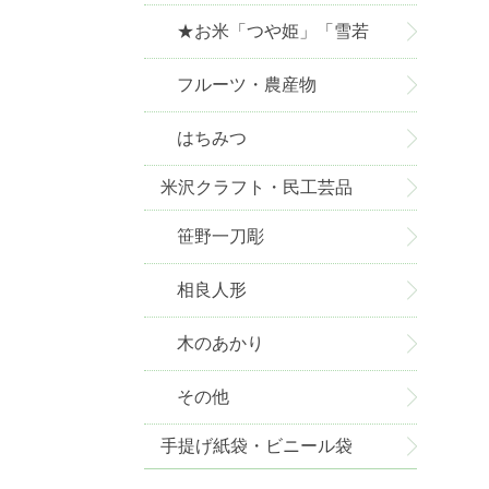
★お米「つや姫」「雪若
丸」お取り寄せ★
フルーツ・農産物
はちみつ
米沢クラフト・民工芸品
笹野一刀彫
相良人形
木のあかり
その他
手提げ紙袋・ビニール袋