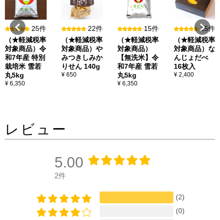
25件
22件
15件
15件
（★軽減税率
（★軽減税率
（★軽減税率
（★軽減税率
対象商品）令
対象商品）や
対象商品）
対象商品）な
和7年産 特別
みつきしみか
【無洗米】令
んじょだべ
栽培米 雪若
りせん 140g
和7年産 雪若
16枚入
丸5kg
¥ 650
丸5kg
¥ 2,400
¥ 6,350
¥ 6,350
レビュー
5.00
2件
(2)
(0)