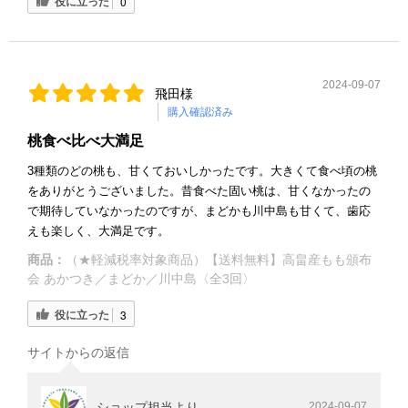
役に立った
0
2024-09-07
飛田様
購入確認済み
桃食べ比べ大満足
3種類のどの桃も、甘くておいしかったです。大きくて食べ頃の桃
をありがとうございました。昔食べた固い桃は、甘くなかったの
で期待していなかったのですが、まどかも川中島も甘くて、歯応
えも楽しく、大満足です。
商品：
（★軽減税率対象商品）【送料無料】高畠産もも頒布
会 あかつき／まどか／川中島〈全3回〉
役に立った
3
サイトからの返信
ショップ担当より
2024-09-07