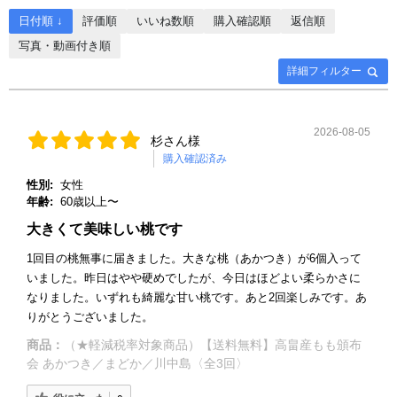
日付順 ↓
評価順
いいね数順
購入確認順
返信順
写真・動画付き順
詳細フィルター
2026-08-05
杉さん様
購入確認済み
性別:
女性
年齢:
60歳以上〜
大きくて美味しい桃です
1回目の桃無事に届きました。大きな桃（あかつき）が6個入って
いました。昨日はやや硬めでしたが、今日はほどよい柔らかさに
なりました。いずれも綺麗な甘い桃です。あと2回楽しみです。あ
りがとうございました。
商品：
（★軽減税率対象商品）【送料無料】高畠産もも頒布
会 あかつき／まどか／川中島〈全3回〉