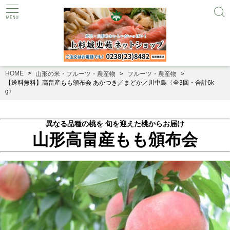
HOME
山形の米・フルーツ・農産物
フルーツ・農産物
【送料無料】高畠産もも頒布会 あかつき／まどか／川中島〈全3回・合計6k
g〉
異なる品種の桃を 旬を迎えた桃からお届け
山形高畠産もも頒布会