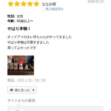
2026-01-23
ななお様
購入確認済み
性別:
女性
年齢:
60歳以上〜
やはり本物！
オッドアイのタレ目ちゃんがやってきました
やはり本物は可愛すぎました
買ってよかったです
商品：
相良人形／猫に蛸
役に立った
6
サイトからの返信