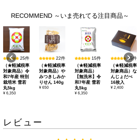
RECOMMEND ～いま売れてる注目商品～
25件
22件
15件
15件
（★軽減税率
（★軽減税率
（★軽減税率
（★軽減税率
対象商品）令
対象商品）や
対象商品）
対象商品）な
和7年産 特別
みつきしみか
【無洗米】令
んじょだべ
栽培米 雪若
りせん 140g
和7年産 雪若
16枚入
丸5kg
¥ 650
丸5kg
¥ 2,400
¥ 6,350
¥ 6,350
レビュー