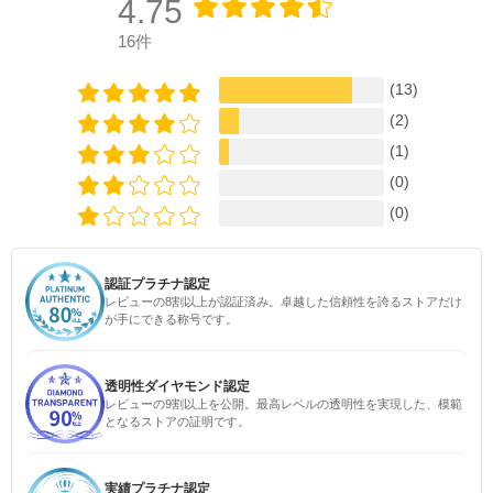
4.75
16件
(13)
(2)
(1)
(0)
(0)
認証プラチナ認定
レビューの8割以上が認証済み。卓越した信頼性を誇るストアだけ
が手にできる称号です。
透明性ダイヤモンド認定
レビューの9割以上を公開。最高レベルの透明性を実現した、模範
となるストアの証明です。
実績プラチナ認定