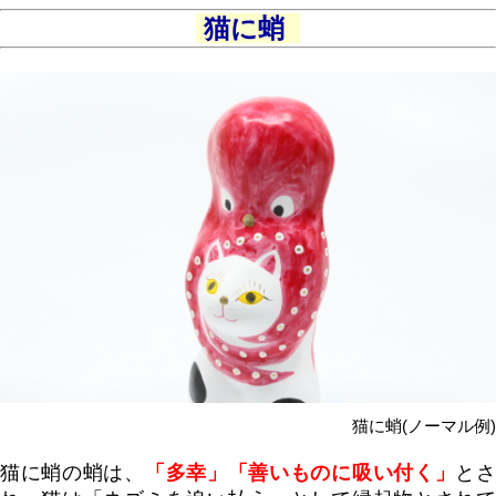
猫に蛸
猫に蛸(ノーマル例)
猫に蛸の蛸は、
「多幸」「善いものに吸い付く」
と