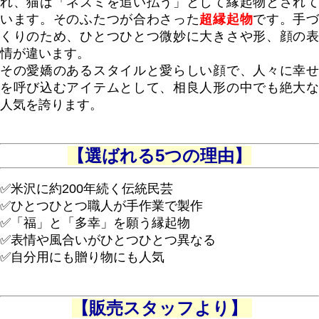
れ、猫は「ネズミを追い払う」として縁起物とされて
います。そのふたつが合わさった
超縁起物
です。手
くりのため、ひとつひとつ微妙に大きさや形、顔の表
情が違います。
その愛嬌のあるスタイルと愛らしい顔で、人々に幸せ
を呼び込むアイテムとして、相良人形の中でも絶大な
人気を誇ります。
【選ばれる5つの理由】
✅米沢に約200年続く伝統民芸
✅ひとつひとつ職人が手作業で製作
✅「福」と「多幸」を願う縁起物
✅表情や風合いがひとつひとつ異なる
✅自分用にも贈り物にも人気
【販売スタッフより】