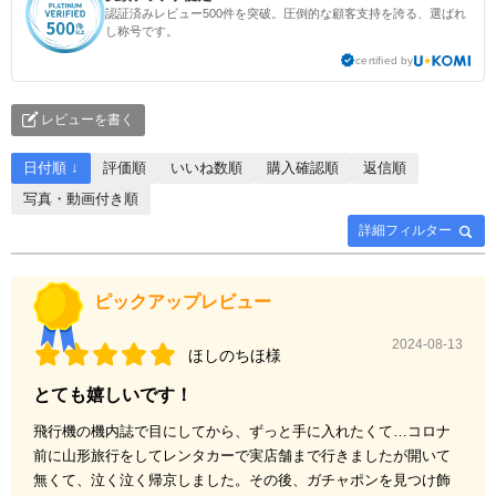
認証済みレビュー500件を突破。圧倒的な顧客支持を誇る、選ばれ
し称号です。
certified by
レビューを書く
日付順 ↓
評価順
いいね数順
購入確認順
返信順
写真・動画付き順
詳細フィルター
ピックアップレビュー
2024-08-13
ほしのちほ様
とても嬉しいです！
飛行機の機内誌で目にしてから、ずっと手に入れたくて…コロナ
前に山形旅行をしてレンタカーで実店舗まで行きましたが開いて
無くて、泣く泣く帰京しました。その後、ガチャポンを見つけ飾