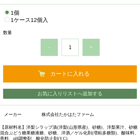
1個
1ケース12個入
数量
-
+
カートに入れる
お気に入りリストへ追加する
メーカー
株式会社たかはたファーム
【原材料名】洋梨シラップ漬(洋梨(山形県産)、砂糖)、洋梨果汁、砂糖
混合ぶどう糖果糖液糖、砂糖、洋酒／ゲル化剤(増粘多糖類)、酸味料、
香料、pH調整剤、酸化防止剤(V.C)