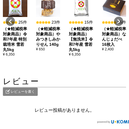
25件
23件
15件
15件
（★軽減税率
（★軽減税率
（★軽減税率
（★軽減税率
対象商品）令
対象商品）や
対象商品）
対象商品）な
和7年産 特別
みつきしみか
【無洗米】令
んじょだべ
栽培米 雪若
りせん 140g
和7年産 雪若
16枚入
丸5kg
¥ 650
丸5kg
¥ 2,400
¥ 6,350
¥ 6,350
レビュー
レビューを書く
レビュー投稿がありません。