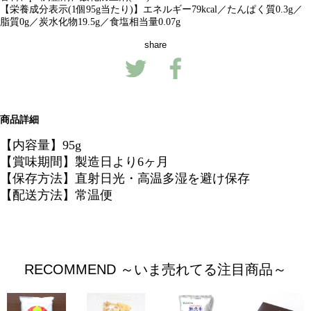
【栄養成分表示(1個95g当たり)】エネルギー79kcal／たんぱく質0.3g／
脂質0g／炭水化物19.5g／食塩相当量0.07g
share
商品詳細
【内容量】95g
【賞味期間】製造日より6ヶ月
【保存方法】直射日光・高温多湿を避け保存
【配送方法】常温便
RECOMMEND ～いま売れてる注目商品～