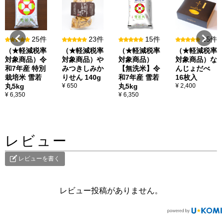
25件
23件
15件
15件
（★軽減税率
（★軽減税率
（★軽減税率
（★軽減税率
対象商品）令
対象商品）や
対象商品）
対象商品）な
和7年産 特別
みつきしみか
【無洗米】令
んじょだべ
栽培米 雪若
りせん 140g
和7年産 雪若
16枚入
丸5kg
¥ 650
丸5kg
¥ 2,400
¥ 6,350
¥ 6,350
レビュー
レビューを書く
レビュー投稿がありません。