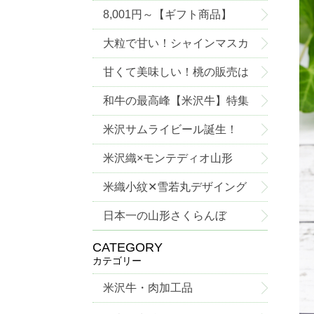
8,001円～【ギフト商品】
大粒で甘い！シャインマスカ
ットご予約承り中！
甘くて美味しい！桃の販売は
じめました！
和牛の最高峰【米沢牛】特集
米沢サムライビール誕生！
米沢織×モンテディオ山形
米織小紋✕雪若丸デザイング
ッズ
日本一の山形さくらんぼ
CATEGORY
カテゴリー
米沢牛・肉加工品