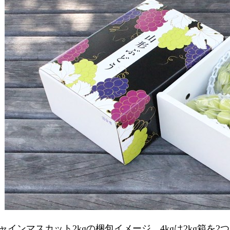
ャインマスカット2kgの梱包イメージ。4kgは2kg箱を