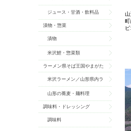
ジュース・甘酒・飲料品
山
町
漬物・惣菜
ピ
漬物
米沢鯉・惣菜類
ラーメン県そば王国やまがた
米沢ラーメン／山形県内ラ
ーメン
山形の蕎麦・麺料理
調味料・ドレッシング
調味料