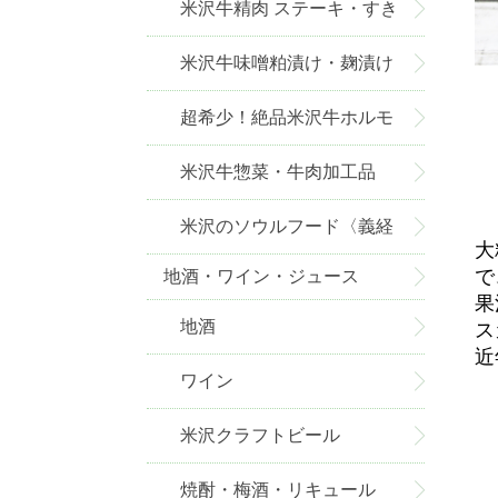
米沢牛精肉 ステーキ・すき
焼き・しゃぶしゃぶ・焼肉
米沢牛味噌粕漬け・麹漬け
超希少！絶品米沢牛ホルモ
ン
米沢牛惣菜・牛肉加工品
米沢のソウルフード〈義経
大
で
地酒・ワイン・ジュース
焼〉
果
地酒
ス
近
ワイン
米沢クラフトビール
焼酎・梅酒・リキュール