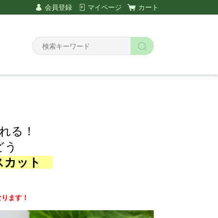
会員登録
マイページ
カート
れる！
どう
スカット
なります！