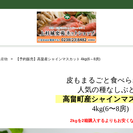
農産物
【予約販売】高畠産シャインマスカット 4kg(6～8房)
皮もまるごと食べら
人気の種なしぶ
高畠町産シャインマ
4kg(6〜8房)
2kgを2箱購入するよりもお安く