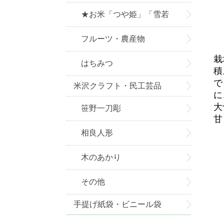
★お米「つや姫」「雪若
丸」お取り寄せ★
フルーツ・農産物
栽
はちみつ
積
で
米沢クラフト・民工芸品
に
大
笹野一刀彫
甘
相良人形
木のあかり
その他
手提げ紙袋・ビニール袋