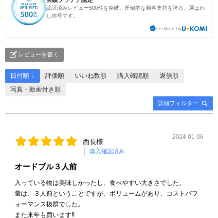
認証済みレビュー500件を突破。圧倒的な顧客支持を誇る、選ばれ
し称号です。
certified by
レビューを書く
日付順 ↓
評価順
いいね数順
購入確認順
返信順
写真・動画付き順
詳細フィルター
2024-01-06
西長様
購入確認済み
オードブル３人前
入っている物は美味しかったし、食べやすい大きさでした。
量は、３人前ということですが、ボリュームがあり、コストパフ
ォーマンス抜群でした。
また来年も買います‼️