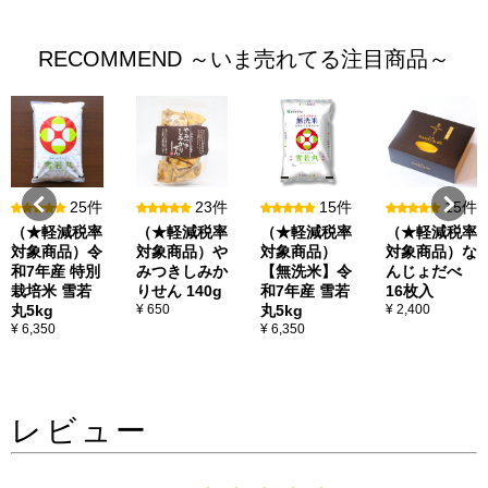
RECOMMEND ～いま売れてる注目商品～
25件
23件
15件
15件
（★軽減税率
（★軽減税率
（★軽減税率
（★軽減税率
対象商品）令
対象商品）や
対象商品）
対象商品）な
和7年産 特別
みつきしみか
【無洗米】令
んじょだべ
栽培米 雪若
りせん 140g
和7年産 雪若
16枚入
丸5kg
¥ 650
丸5kg
¥ 2,400
¥ 6,350
¥ 6,350
レビュー