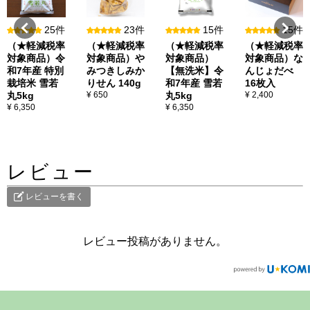
25件
23件
15件
15件
（★軽減税率
（★軽減税率
（★軽減税率
（★軽減税率
対象商品）令
対象商品）や
対象商品）
対象商品）な
和7年産 特別
みつきしみか
【無洗米】令
んじょだべ
栽培米 雪若
りせん 140g
和7年産 雪若
16枚入
丸5kg
¥ 650
丸5kg
¥ 2,400
¥ 6,350
¥ 6,350
レビュー
レビューを書く
レビュー投稿がありません。