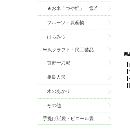
★お米「つや姫」「雪若
丸」お取り寄せ★
フルーツ・農産物
はちみつ
米沢クラフト・民工芸品
商
笹野一刀彫
【
【
相良人形
【
【
木のあかり
その他
手提げ紙袋・ビニール袋