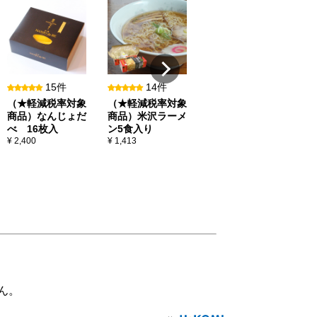
13件
相良人形／猫に蛸
¥ 9,200
べ
¥ 
15件
14件
（★軽減税率対象
（★軽減税率対象
商品）なんじょだ
商品）米沢ラーメ
べ 16枚入
ン5食入り
¥ 2,400
¥ 1,413
ん。