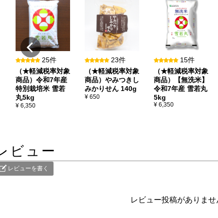
25件
23件
15件
（★軽減税率対象
（★軽減税率対象
（★軽減税率対象
商品）令和7年産
商品）やみつきし
商品）【無洗米】
特別栽培米 雪若
みかりせん 140g
令和7年産 雪若丸
丸5kg
¥ 650
5kg
¥ 6,350
¥ 6,350
レビュー
レビューを書く
レビュー投稿がありませ