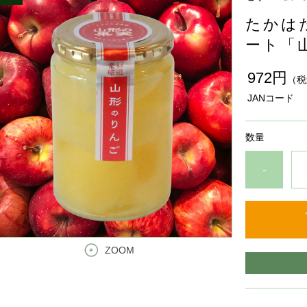
たかは
ート「山
972円
（税
JANコード
数量
-
ZOOM