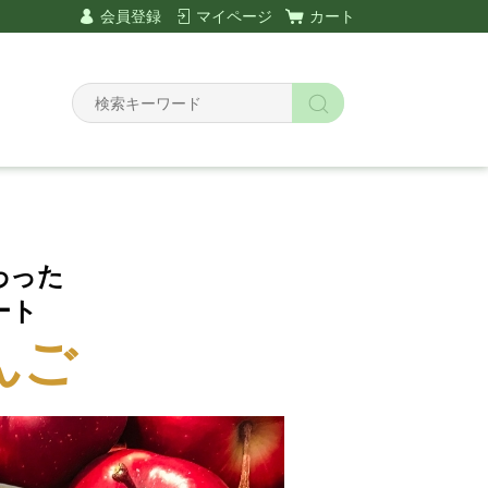
会員登録
マイページ
カート
わった
ート
んご