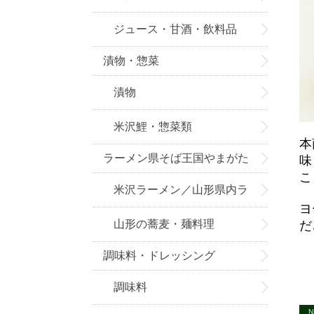
ジュース・甘酒・飲料品
漬物・惣菜
漬物
米沢鯉・惣菜類
本
ラーメン県そば王国やまがた
味
こ
米沢ラーメン／山形県内ラ
ヨ
ーメン
山形の蕎麦・麺料理
だ
調味料・ドレッシング
調味料