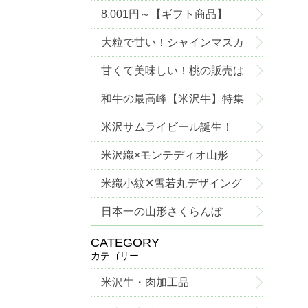
8,001円～【ギフト商品】
大粒で甘い！シャインマスカ
ットご予約承り中！
甘くて美味しい！桃の販売は
じめました！
和牛の最高峰【米沢牛】特集
米沢サムライビール誕生！
米沢織×モンテディオ山形
米織小紋✕雪若丸デザイング
ッズ
日本一の山形さくらんぼ
CATEGORY
カテゴリー
米沢牛・肉加工品