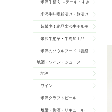
米沢牛精肉 ステーキ・すき
焼き・しゃぶしゃぶ・焼肉
米沢牛味噌粕漬け・麹漬け
超希少！絶品米沢牛ホルモ
ン
米沢牛惣菜・牛肉加工品
米沢のソウルフード〈義経
地酒・ワイン・ジュース
焼〉
地酒
ワイン
米沢クラフトビール
焼酎・梅酒・リキュール