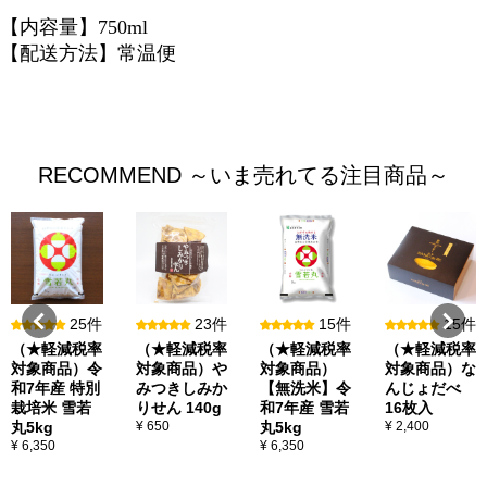
【内容量】750ml
【配送方法】常温便
RECOMMEND ～いま売れてる注目商品～
25件
23件
15件
15件
（★軽減税率
（★軽減税率
（★軽減税率
（★軽減税率
対象商品）令
対象商品）や
対象商品）
対象商品）な
和7年産 特別
みつきしみか
【無洗米】令
んじょだべ
栽培米 雪若
りせん 140g
和7年産 雪若
16枚入
丸5kg
¥ 650
丸5kg
¥ 2,400
¥ 6,350
¥ 6,350