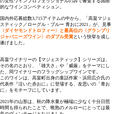
の女性ワインプロフェッショナルのみで審査する国際
的なワインコンペティション。
国内外応募総数3,715アイテムの中から、「高畠マジェ
スティック／ローグル・ブルー 青おに2021」が、見事
〈ダイヤモンドトロフィー〉と最高位の〈グランプリ
ジャパニーズワイン〉のダブル受賞
という快挙を成し
遂げました。
高畠ワイナリーの【マジェスティック】シリーズは、
その名のとおり、「雄大さ」や「威厳」をテーマにし
た、同ワイナリーのフラッグシップワインです。
このワインは、高畠町出身の童話作家・浜田広介氏の
代表作『泣いた赤おに』に登場する、友思いの「青お
に」をモチーフにしています。
2021年の山形は、秋の降水量が極端に少なく十分日照
時間も得られたことで、晩熟のメルローにとっては最
良のヴィンテージとなりました。