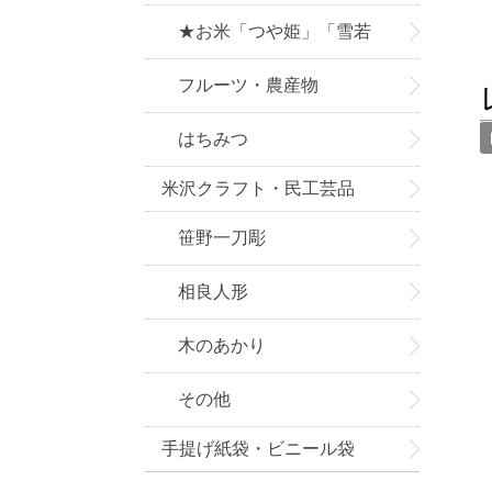
★お米「つや姫」「雪若
丸」お取り寄せ★
フルーツ・農産物
はちみつ
米沢クラフト・民工芸品
笹野一刀彫
相良人形
木のあかり
その他
手提げ紙袋・ビニール袋