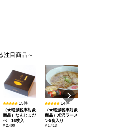
てる注目商品～
13件
相良人形／猫に蛸
¥ 9,200
べ
¥ 
15件
14件
（★軽減税率対象
（★軽減税率対象
商品）なんじょだ
商品）米沢ラーメ
べ 16枚入
ン5食入り
¥ 2,400
¥ 1,413