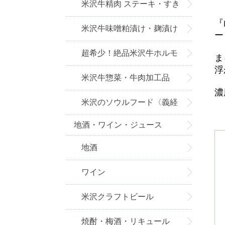
米沢牛精肉 ステーキ・すき
『
焼き・しゃぶしゃぶ・焼肉
米沢牛味噌粕漬け・麹漬け
ー
超希少！絶品米沢牛ホルモ
ま
浮
ン
米沢牛惣菜・牛肉加工品
濃
米沢のソウルフード〈義経
地酒・ワイン・ジュース
焼〉
地酒
ワイン
米沢クラフトビール
焼酎・梅酒・リキュール