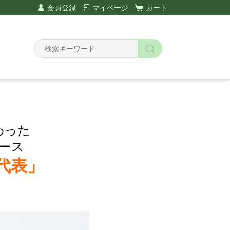
会員登録
マイページ
カート
わった
ース
代表」