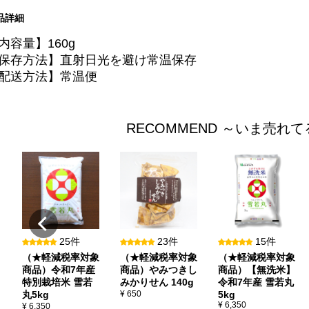
品詳細
内容量】160g
保存方法】直射日光を避け常温保存
配送方法】常温便
RECOMMEND ～いま売れ
25件
23件
15件
（★軽減税率対象
（★軽減税率対象
（★軽減税率対象
商品）令和7年産
商品）やみつきし
商品）【無洗米】
特別栽培米 雪若
みかりせん 140g
令和7年産 雪若丸
丸5kg
¥ 650
5kg
¥ 6,350
¥ 6,350