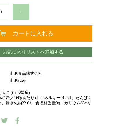
+
カートに入れる
お気に入りリストへ追加する
山形食品株式会社
山形代表
んご(山形県産)
1缶／160gあたり)】エネルギー91kcal、たんぱく
0g、炭水化物22.6g、食塩相当量0g、カリウム88mg