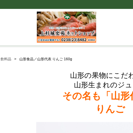
・飲料品
山形食品／山形代表 りんご 160g
山形の果物にこだ
山形生まれのジュ
その名も「山形
りんご