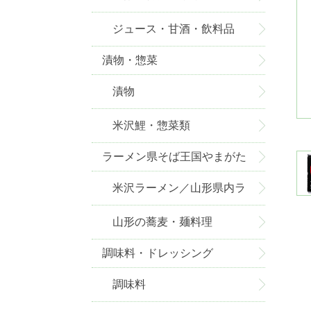
ジュース・甘酒・飲料品
漬物・惣菜
漬物
米沢鯉・惣菜類
ラーメン県そば王国やまがた
米沢ラーメン／山形県内ラ
ーメン
山形の蕎麦・麺料理
調味料・ドレッシング
調味料