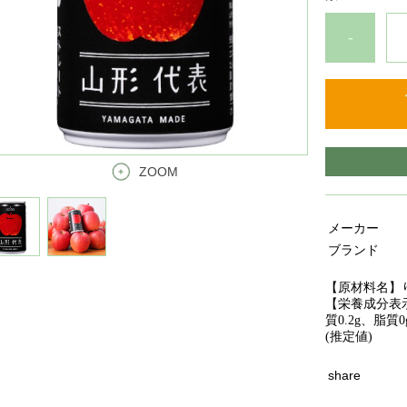
-
ZOOM
メーカー
ブランド
【原材料名】り
【栄養成分表示(
質0.2g、脂質
(
推定値)
share