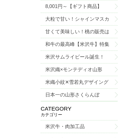
8,001円～【ギフト商品】
大粒で甘い！シャインマスカ
ットご予約承り中！
甘くて美味しい！桃の販売は
じめました！
和牛の最高峰【米沢牛】特集
米沢サムライビール誕生！
米沢織×モンテディオ山形
米織小紋✕雪若丸デザイング
ッズ
日本一の山形さくらんぼ
CATEGORY
カテゴリー
米沢牛・肉加工品