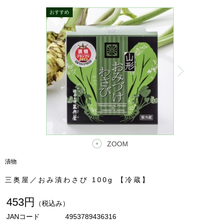
ZOOM
漬物
三奥屋／おみ漬わさび 100g 【冷蔵】
453円
（税込み）
JANコード
4953789436316