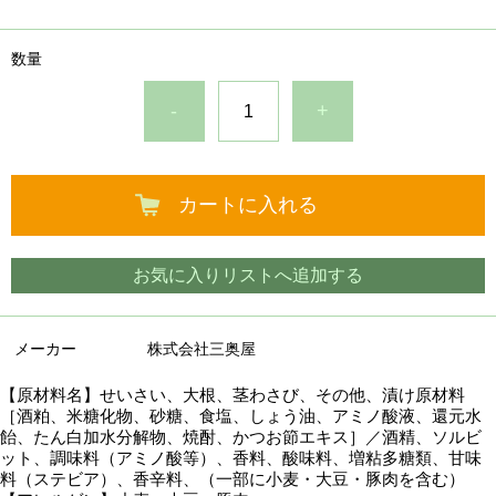
数量
-
+
カートに入れる
お気に入りリストへ追加する
メーカー
株式会社三奥屋
【原材料名】せいさい、大根、茎わさび、その他、漬け原材料
［酒粕、米糖化物、砂糖、食塩、しょう油、アミノ酸液、還元水
飴、たん白加水分解物、焼酎、かつお節エキス］／酒精、ソルビ
ット、調味料（アミノ酸等）、香料、酸味料、増粘多糖類、甘味
料（ステビア）、香辛料、（一部に小麦・大豆・豚肉を含む）