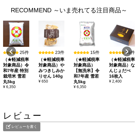
RECOMMEND ～いま売れてる注目商品～
25件
23件
15件
15件
（★軽減税率
（★軽減税率
（★軽減税率
（★軽減税率
対象商品）令
対象商品）や
対象商品）
対象商品）な
和7年産 特別
みつきしみか
【無洗米】令
んじょだべ
栽培米 雪若
りせん 140g
和7年産 雪若
16枚入
丸5kg
¥ 650
丸5kg
¥ 2,400
¥ 6,350
¥ 6,350
レビュー
レビューを書く