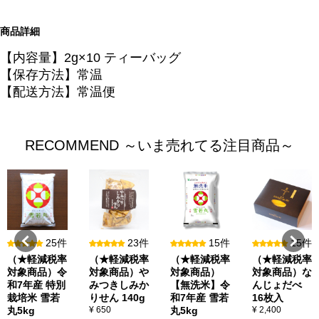
商品詳細
【内容量】2g×10 ティーバッグ
【保存方法】常温
【配送方法】常温便
RECOMMEND ～いま売れてる注目商品～
25件
23件
15件
15件
（★軽減税率
（★軽減税率
（★軽減税率
（★軽減税率
対象商品）令
対象商品）や
対象商品）
対象商品）な
和7年産 特別
みつきしみか
【無洗米】令
んじょだべ
栽培米 雪若
りせん 140g
和7年産 雪若
16枚入
丸5kg
¥ 650
丸5kg
¥ 2,400