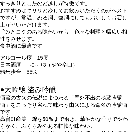
すっきりとしたのど越しが特徴です。
おすすめはキリリと冷してお飲みいただくのがベスト
ですが、
常温、ぬる燗、熱燗にしてもおいしくお召し
上がりいただけます。
旨みとコクのある味わいから、色々な料理と幅広い相
性をみせます。
食中酒に最適です。
アルコール度 15度
日本酒度 +-0～+3（やや辛口）
精米歩合 55%
●
大吟醸 盗み吟醸
酒蔵の古来の伝説にまつわる「門外不出の秘蔵吟醸
酒」をこっそり盗ねて味わう由来による命名の吟醸酒
です。
高畠町産美山錦を50％まで磨き、華やかな香りでやわ
らかく、ふくらみのある軽快な味わい。