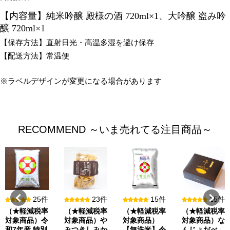
【内容量】
純米吟醸 殿様の酒 720ml×1、
大吟醸 盗み吟
醸 720ml×1
【保存方法】直射日光・高温多湿を避け保存
【配送方法】常温便
※ラベルデザインが変更になる場合があります
RECOMMEND ～いま売れてる注目商品～
25件
23件
15件
15件
（★軽減税率
（★軽減税率
（★軽減税率
（★軽減税率
対象商品）令
対象商品）や
対象商品）
対象商品）な
和7年産 特別
みつきしみか
【無洗米】令
んじょだべ