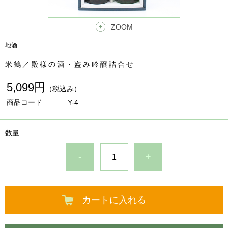
ZOOM
地酒
米鶴／殿様の酒・盗み吟醸詰合せ
5,099円
（税込み）
商品コード
Y-4
数量
-
+
カートに入れる