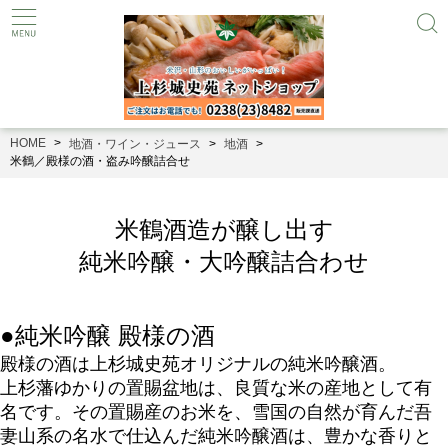
HOME
地酒・ワイン・ジュース
地酒
米鶴／殿様の酒・盗み吟醸詰合せ
米鶴酒造が醸し出す
純米吟醸・大吟醸詰合わせ
●純米吟醸 殿様の酒
殿様の酒は上杉城史苑オリジナルの純米吟醸酒。
上杉藩ゆかりの置賜盆地は、良質な米の産地として有
名です。その置賜産のお米を、雪国の自然が育んだ吾
妻山系の名水で仕込んだ純米吟醸酒は、豊かな香りと