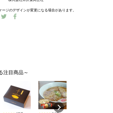
ケージのデザインが変更になる場合があります。
てる注目商品～
13件
相良人形／猫に蛸
¥ 9,200
べ
¥ 