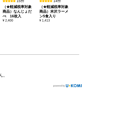
15件
14件
（★軽減税率対象
（★軽減税率対象
商品）なんじょだ
商品）米沢ラーメ
べ 16枚入
ン5食入り
¥ 2,400
¥ 1,413
ん。