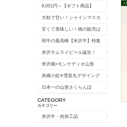
8,001円～【ギフト商品】
大粒で甘い！シャインマスカ
ットご予約承り中！
甘くて美味しい！桃の販売は
じめました！
和牛の最高峰【米沢牛】特集
米沢サムライビール誕生！
米沢織×モンテディオ山形
米織小紋✕雪若丸デザイング
ッズ
日本一の山形さくらんぼ
CATEGORY
カテゴリー
米沢牛・肉加工品