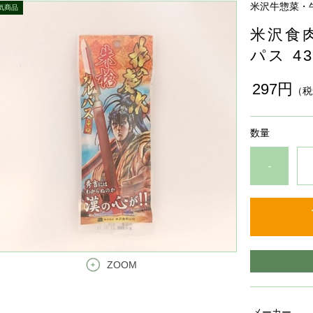
米沢牛惣菜・
米沢食
パス 43
297円
（税
数量
-
ZOOM
メーカー