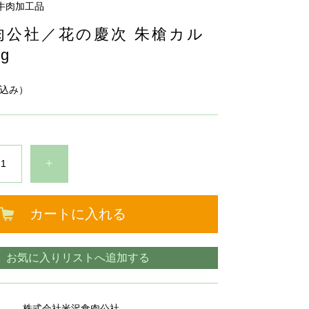
牛肉加工品
肉公社／花の慶次 朱槍カル
g
込み）
+
カートに入れる
お気に入りリストへ追加する
株式会社米沢食肉公社